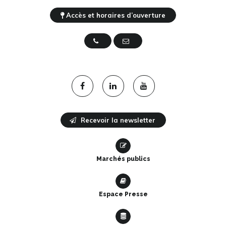
Accès et horaires d’ouverture
03 81 87 88 89
Nous contacter
Lien
Lien
Lien
vers
vers
vers
le
le
la
Recevoir la newsletter
compte
compte
chaîne
Facebook
Linkedin
Youtube
Marchés publics
Espace Presse