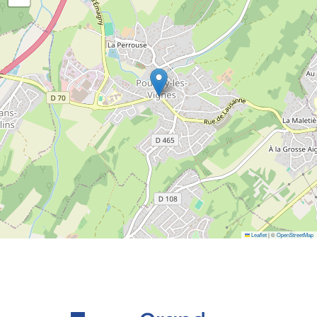
Leaflet
|
©
OpenStreetMap