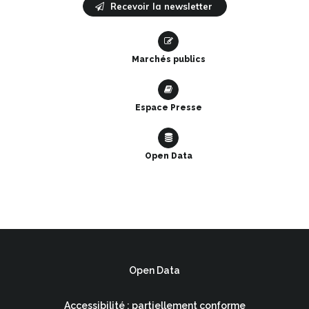
Recevoir la newsletter
compte
compte
chaîne
Facebook
Linkedin
Youtube
Marchés publics
Espace Presse
Open Data
Open Data
Accessibilité : partiellement conforme