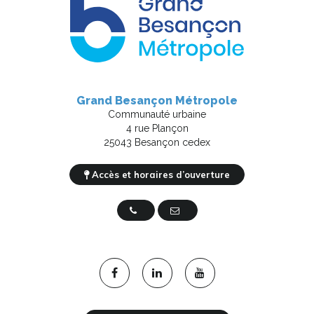
Grand Besançon Métropole
Communauté urbaine
4 rue Plançon
25043 Besançon cedex
Accès et horaires d’ouverture
03 81 87 88 89
Nous contacter
Lien
Lien
Lien
vers
vers
vers
le
le
la